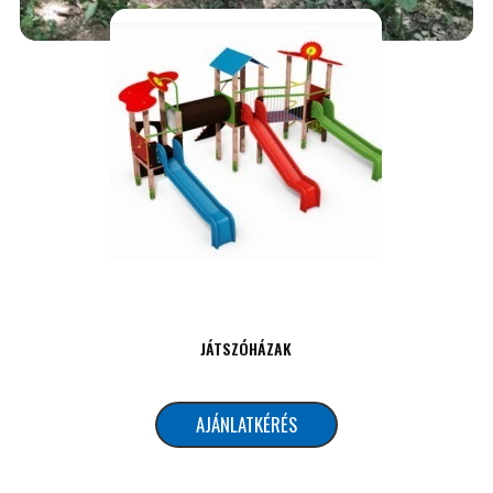
HIDAK, ÁTJÁRÓK, LÉPCSŐK
AJÁNLATKÉRÉS
JÁTSZÓHÁZAK
AJÁNLATKÉRÉS