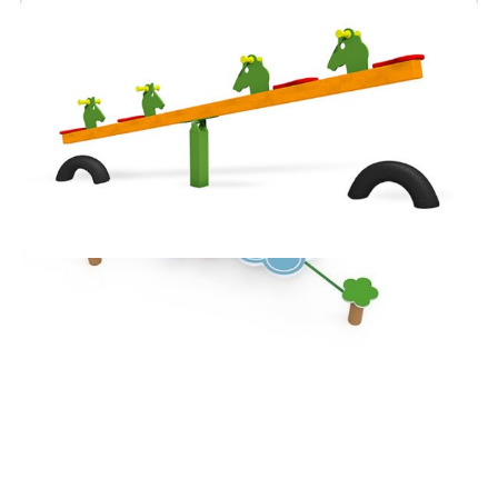
MÁSZÓKÁK – INTÉZMÉNYEKNEK
490,000
Ft
AJÁNLATKÉRÉS
MÉRLEGHINTA
AJÁNLATKÉRÉS