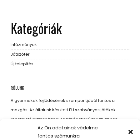
Kategóriák
Intézmények
Játszótér
Új telepítés
RÓLUNK
A gyermekek fejlődésének szempontjából fontos a
mozgás. Az általunk késztett EU szabványos játékok
megfelelő biztonsággal segítséget nyújtanak abban,
Az Ön adatainak védelme
hogy gyermekeinknek kellő mozgást biztosítsunk, amitől
fontos számunkra
erősebbek, energikusabbak és egészségesebbek