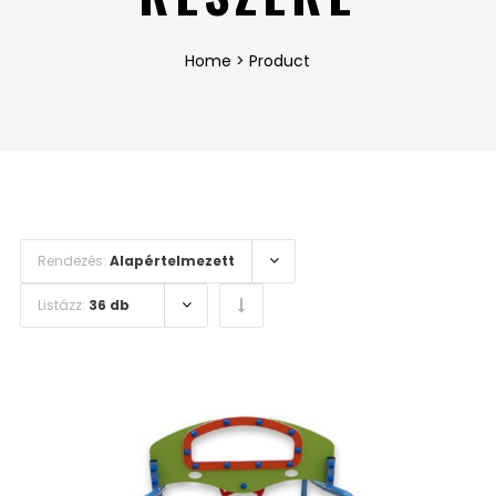
Home
>
Product
Rendezés:
Alapértelmezett
Listázz:
36 db