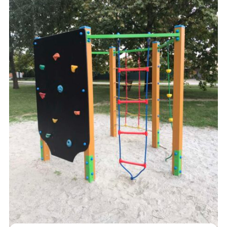
MÁSZÓKÁK
120,000
Ft
AJÁNLATKÉRÉS