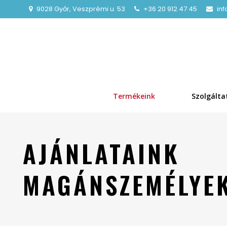
9028 Győr, Veszprémi u. 53
+36 20 912 47 45
in
Termékeink
Szolgálta
AJÁNLATAINK
MAGÁNSZEMÉLYEK