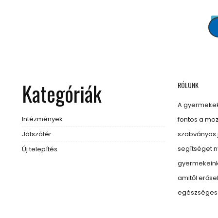
Kategóriák
RÓLUNK
A gyermekek
Intézmények
fontos a moz
Játszótér
szabványos 
segítséget 
Új telepítés
gyermekeinkn
amitől erős
egészségese