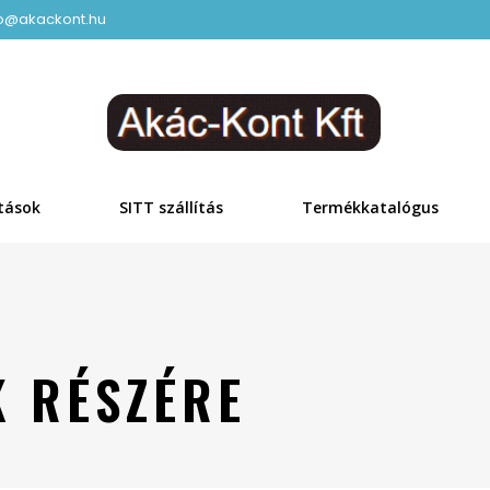
fo@akackont.hu
tások
SITT szállítás
Termékkatalógus
 RÉSZÉRE