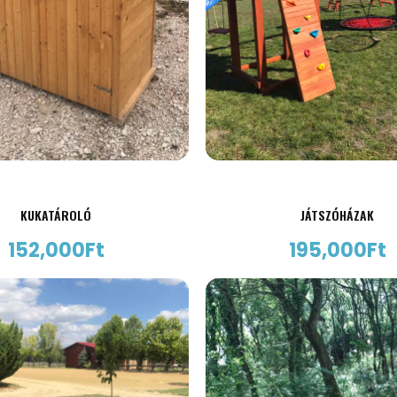
KUKATÁROLÓ
JÁTSZÓHÁZAK
152,000
Ft
195,000
Ft
AJÁNLATKÉRÉS
AJÁNLATKÉRÉS