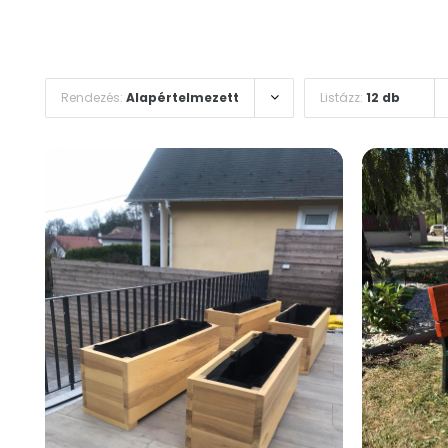
Rendezés:
Alapértelmezett
Listázz:
12 db