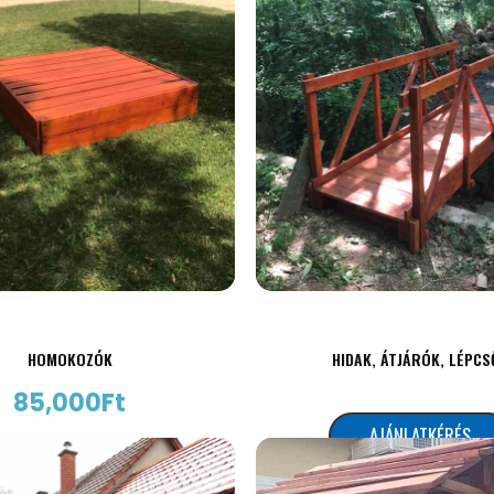
HOMOKOZÓK
HIDAK, ÁTJÁRÓK, LÉPCS
85,000
Ft
AJÁNLATKÉRÉS
AJÁNLATKÉRÉS