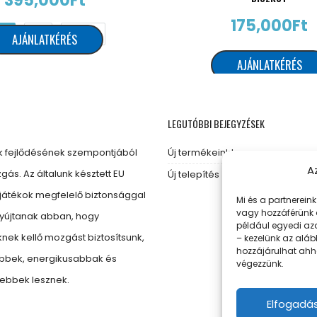
395,000
Ft
175,000
Ft
1
2
Next
AJÁNLATKÉRÉS
AJÁNLATKÉRÉS
LEGUTÓBBI BEJEGYZÉSEK
 fejlődésének szempontjából
Új termékeink!
A
gás. Az általunk késztett EU
Új telepítés
játékok megfelelő biztonsággal
Mi és a partnerein
vagy hozzáférünk 
nyújtanak abban, hogy
például egyedi azo
ek kellő mozgást biztosítsunk,
– kezelünk az aláb
hozzájárulhat ahho
ebbek, energikusabbak és
végezzünk.
bbek lesznek.
Elfogadá