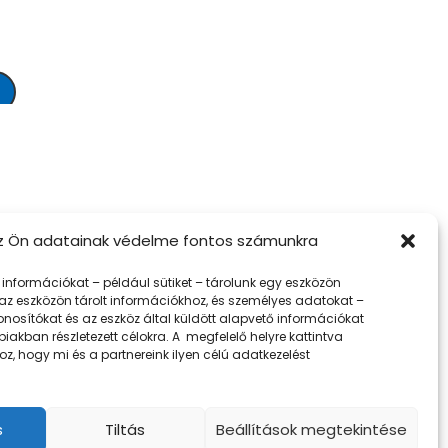
z Ön adatainak védelme fontos számunkra
k információkat – például sütiket – tárolunk egy eszközön
az eszközön tárolt információkhoz, és személyes adatokat –
nosítókat és az eszköz által küldött alapvető információkat
biakban részletezett célokra. A megfelelő helyre kattintva
z, hogy mi és a partnereink ilyen célú adatkezelést
s
Tiltás
Beállítások megtekintése