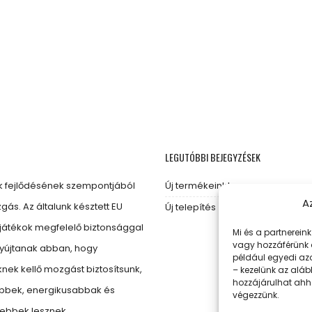
LEGUTÓBBI BEJEGYZÉSEK
 fejlődésének szempontjából
Új termékeink!
A
gás. Az általunk késztett EU
Új telepítés
játékok megfelelő biztonsággal
Mi és a partnerein
vagy hozzáférünk 
nyújtanak abban, hogy
például egyedi azo
ek kellő mozgást biztosítsunk,
– kezelünk az aláb
hozzájárulhat ahho
ebbek, energikusabbak és
végezzünk.
bbek lesznek.