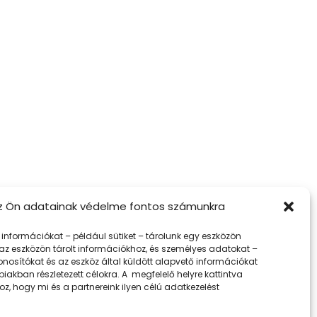
z Ön adatainak védelme fontos számunkra
k információkat – például sütiket – tárolunk egy eszközön
az eszközön tárolt információkhoz, és személyes adatokat –
nosítókat és az eszköz által küldött alapvető információkat
biakban részletezett célokra. A megfelelő helyre kattintva
z, hogy mi és a partnereink ilyen célú adatkezelést