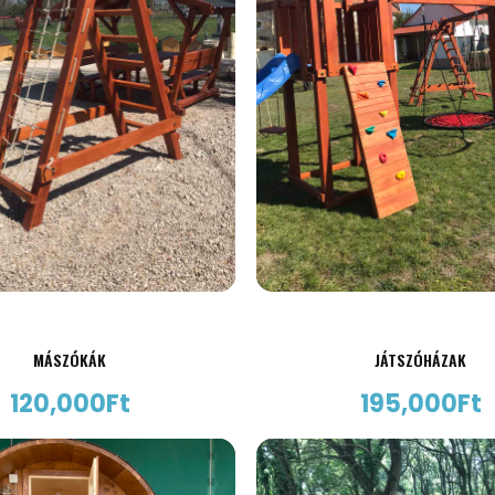
MÁSZÓKÁK
JÁTSZÓHÁZAK
120,000
Ft
195,000
Ft
AJÁNLATKÉRÉS
AJÁNLATKÉRÉS