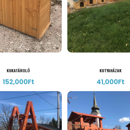
KUKATÁROLÓ
KUTYAHÁZAK
152,000
Ft
41,000
Ft
AJÁNLATKÉRÉS
AJÁNLATKÉRÉS