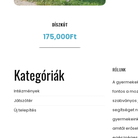
DÍSZKÚT
175,000
Ft
AJÁNLATKÉRÉS
Kategóriák
RÓLUNK
A gyermekek
Intézmények
fontos a moz
Játszótér
szabványos 
segítséget 
Új telepítés
gyermekeinkn
amitől erős
egészségese