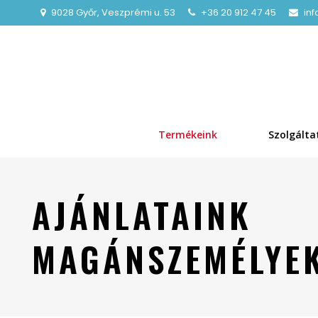
9028 Győr, Veszprémi u. 53
+36 20 912 47 45
in
Termékeink
Szolgálta
AJÁNLATAINK
MAGÁNSZEMÉLYEK