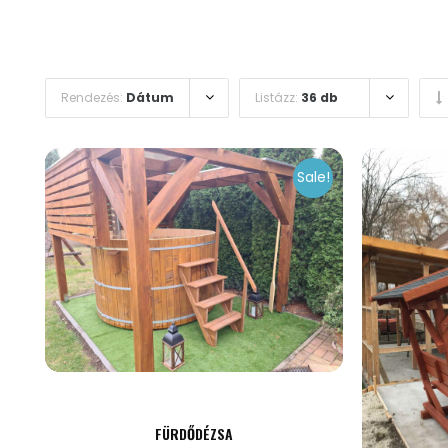
Rendezés:
Dátum
Listázz:
36 db
Sale!
FÜRDŐDÉZSA