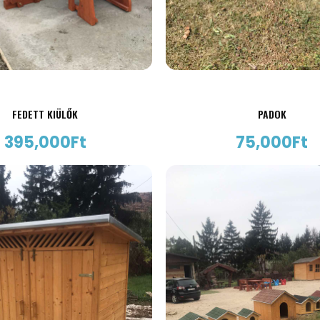
FEDETT KIÜLŐK
PADOK
395,000
Ft
75,000
Ft
AJÁNLATKÉRÉS
AJÁNLATKÉRÉS