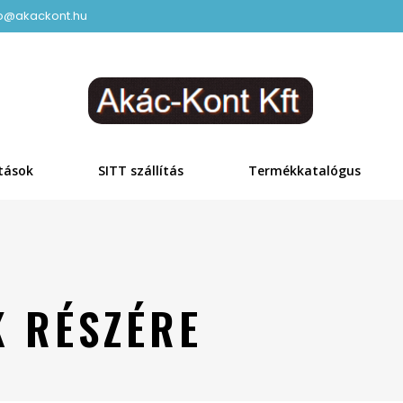
fo@akackont.hu
tások
SITT szállítás
Termékkatalógus
 RÉSZÉRE