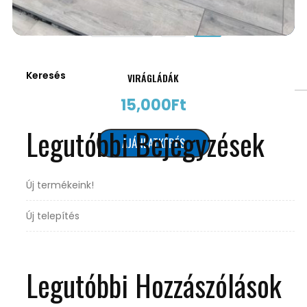
Previous
1
2
Keresés
VIRÁGLÁDÁK
15,000
Ft
Legutóbbi Bejegyzések
AJÁNLATKÉRÉS
Új termékeink!
Új telepítés
Legutóbbi Hozzászólások