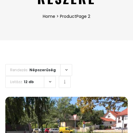
Home
>
Product
Page 2
Rendezés:
Népszerűség
Listázz:
12 db