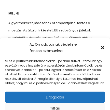
RÓLUNK
A gyermekek fejlődésének szempontjából fontos a
mozgás. Az általunk késztett EU szabványos játékok
megfelelő biztonsággal segítséget nyújtanak abban,
Az Ön adatainak védelme
hogy gyermekeinknek kellő mozgást biztosítsunk, amitől
fontos számunkra
erősebbek, energikusabbak és egészségesebbek
lesznek.
Mi és a partnereink információkat – például sütiket – tárolunk egy
eszközön vagy hozzáférünk az eszközön tárolt információkhoz, és
személyes adatokat – például egyedi azonosítókat és az eszköz
által küldött alapvető információkat – kezelünk az alábbiakban
részletezett célokra. A megfelelő helyre kattintva hozzájárulhat
LEGUTÓBBI BEJEGYZÉSEK
ahhoz, hogy mi és a partnereink ilyen célú adatkezelést végezzünk.
Új termékeink!
Elfogadás
Új telepítés
Tiltás