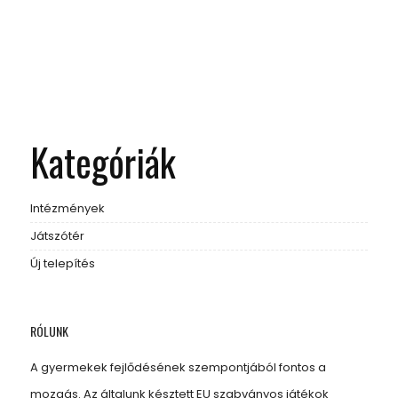
Kategóriák
Intézmények
Játszótér
Új telepítés
RÓLUNK
A gyermekek fejlődésének szempontjából fontos a
mozgás. Az általunk késztett EU szabványos játékok