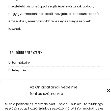
megfelelő biztonsággal segítséget nyújtanak abban,
hogy gyermekeinknek kellő mozgást biztosítsunk, amitől
erősebbek, energikusabbak és egészségesebbek
lesznek.
LEGUTÓBBI BEJEGYZÉSEK
Új termékeink!
Új telepítés
Az Ön adatainak védelme
fontos számunkra
Copyright 2023
Akác-Kont Kft
© All rights reserved
Mi és a partnereink információkat – például sütiket – tárolunk egy
eszközön vagy hozzáférünk az eszközön tárolt információkhoz, és