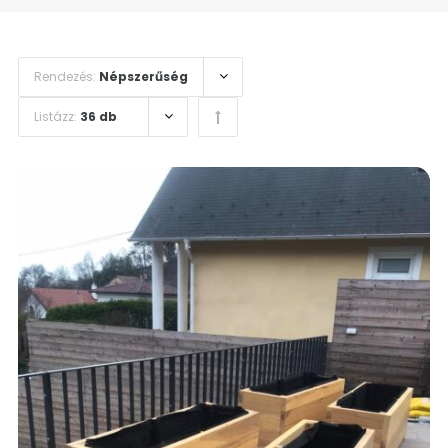
Rendezés:
Népszerűség
Listázz:
36 db