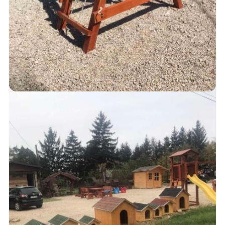
MÁSZÓKÁK
120,000
Ft
AJÁNLATKÉRÉS