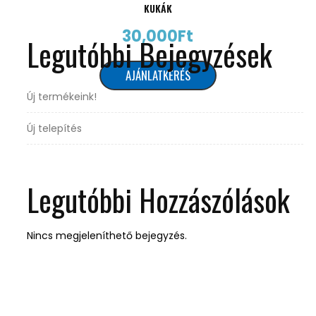
KUKÁK
30,000
Ft
Legutóbbi Bejegyzések
AJÁNLATKÉRÉS
Új termékeink!
Új telepítés
Legutóbbi Hozzászólások
Nincs megjeleníthető bejegyzés.