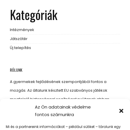
Kategóriák
Intézmények
Játszótér
Új telepítés
RÓLUNK
A gyermekek fejlődésének szempontjából fontos a
mozgás. Az általunk késztett EU szabványos játékok
megfelelő biztonsággal segítséget nyújtanak abban,
Az Ön adatainak védelme
hogy gyermekeinknek kellő mozgást biztosítsunk, amitől
fontos számunkra
erősebbek, energikusabbak és egészségesebbek
lesznek.
Mi és a partnereink információkat – például sütiket – tárolunk egy