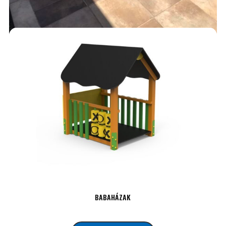
ASZTALGARNITÚRÁK
225,000
Ft
AJÁNLATKÉRÉS
BABAHÁZAK