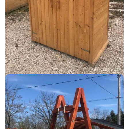
KUKATÁROLÓ
152,000
Ft
AJÁNLATKÉRÉS