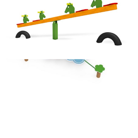
MÁSZÓKÁK – INTÉZMÉNYEKNEK
490,000
Ft
AJÁNLATKÉRÉS
MÉRLEGHINTA
AJÁNLATKÉRÉS