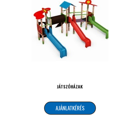
HIDAK, ÁTJÁRÓK, LÉPCSŐK
AJÁNLATKÉRÉS
JÁTSZÓHÁZAK
AJÁNLATKÉRÉS