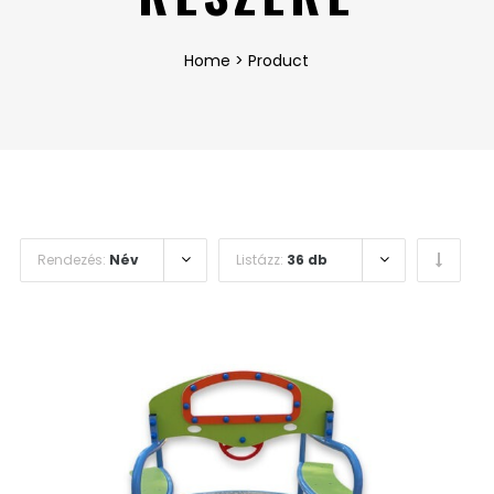
Home
>
Product
Rendezés:
Név
Listázz:
36 db