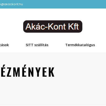
fo@akackont.hu
tások
SITT szállítás
Termékkatalógus
TÉZMÉNYEK