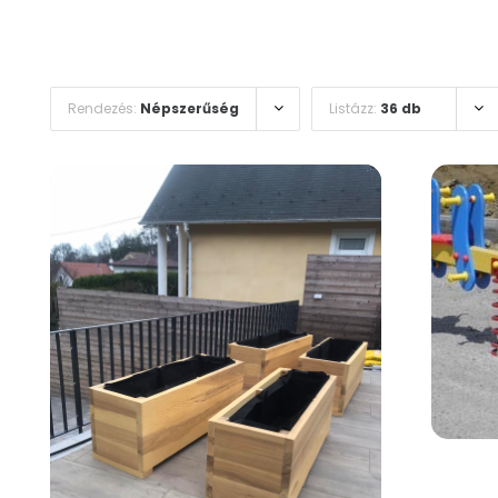
Rendezés:
Népszerűség
Listázz:
36 db