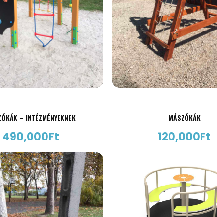
ZÓKÁK – INTÉZMÉNYEKNEK
MÁSZÓKÁK
490,000
Ft
120,000
Ft
AJÁNLATKÉRÉS
AJÁNLATKÉRÉS