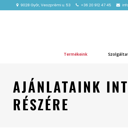
9028 Győr, Veszprémi u. 53
+36 20 912 47 45
in
Termékeink
Szolgálta
AJÁNLATAINK IN
RÉSZÉRE