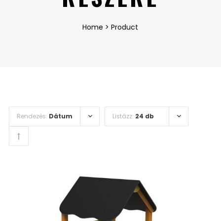
Home
>
Product
Rendezés:
Dátum
Listázz:
24 db