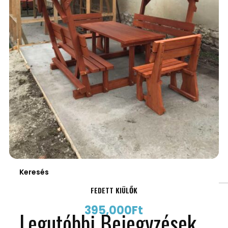
Keresés
FEDETT KIÜLŐK
395,000
Ft
Legutóbbi Bejegyzések