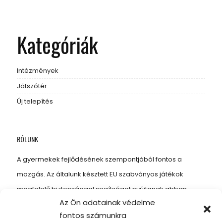
Kategóriák
Intézmények
Játszótér
Új telepítés
RÓLUNK
A gyermekek fejlődésének szempontjából fontos a
mozgás. Az általunk késztett EU szabványos játékok
megfelelő biztonsággal segítséget nyújtanak abban,
Az Ön adatainak védelme
hogy gyermekeinknek kellő mozgást biztosítsunk, amitől
fontos számunkra
erősebbek, energikusabbak és egészségesebbek