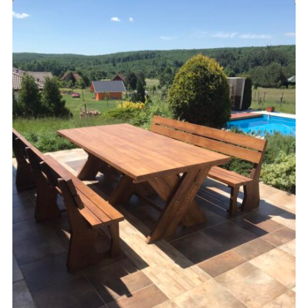
KUKATÁROLÓ
152,000
Ft
AJÁNLATKÉRÉS